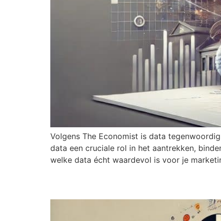
Volgens The Economist is data tegenwoordig de
data een cruciale rol in het aantrekken, bin
welke data écht waardevol is voor je marketi
De business case van 