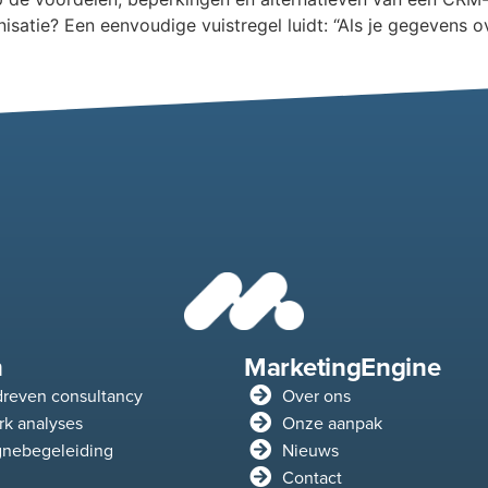
tie? Een eenvoudige vuistregel luidt: “Als je gegevens ov
n
MarketingEngine
reven consultancy
Over ons
k analyses
Onze aanpak
nebegeleiding
Nieuws
Contact